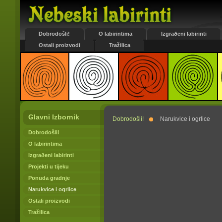
Dobrodošli!
O labirintima
Izgraðeni labirinti
Ostali proizvodi
Tražilica
Glavni Izbornik
Dobrodošli!
Narukvice i ogrlice
Dobrodošli!
O labirintima
Izgraðeni labirinti
Projekti u tijeku
Ponuda gradnje
Narukvice i ogrlice
Ostali proizvodi
Tražilica