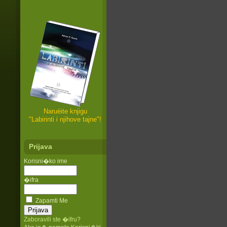
Naruèite knjigu
"Labirinti i njihove tajne"!
Prijava
Korisni�ko ime
�ifra
Zapamti Me
Zaboravili ste �ifru?